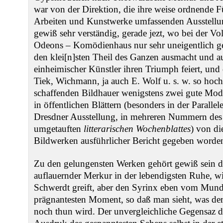
war von der Direktion, die ihre weise ordnende F
Arbeiten und Kunstwerke umfassenden Ausstellun
gewiß sehr verständig, gerade jezt, wo bei der V
Odeons ‒ Komödienhaus nur sehr uneigentlich g
den klei[n]sten Theil des Ganzen ausmacht und a
einheimischer Künstler ihren Triumph feiert, u
Tiek, Wichmann, ja auch E. Wolf u. s. w. so hoch
schaffenden Bildhauer wenigstens zwei gute Modell
in öffentlichen Blättern (besonders in der Paralle
Dresdner Ausstellung, in mehreren Nummern des 
umgetauften
litterarischen Wochenblattes
) von di
Bildwerken ausführlicher Bericht gegeben worde
Zu den gelungensten Werken gehört gewiß sein d
auflauernder Merkur in der lebendigsten Ruhe, wi
Schwerdt greift, aber den Syrinx eben vom Mund
prägnantesten Moment, so daß man sieht, was der
noch thun wird. Der unvergleichliche Gegensaz 