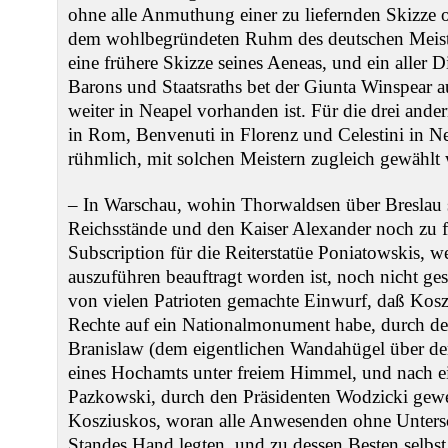
ohne alle Anmuthung einer zu liefernden Skizze 
dem wohlbegründeten Ruhm des deutschen Meist
eine frühere Skizze seines Aeneas, und ein aller D
Barons und Staatsraths bet der Giunta Winspear 
weiter in Neapel vorhanden ist. Für die drei ande
in Rom, Benvenuti in Florenz und Celestini in Nea
rühmlich, mit solchen Meistern zugleich gewählt
‒ In Warschau, wohin Thorwaldsen über Breslau sc
Reichsstände und den Kaiser Alexander noch zu fi
Subscription für die Reiterstatüe Poniatowskis, 
auszuführen beauftragt worden ist, noch nicht ges
von vielen Patrioten gemachte Einwurf, daß Kos
Rechte auf ein Nationalmonument habe, durch d
Branislaw (dem eigentlichen Wandahügel über de
eines Hochamts unter freiem Himmel, und nach e
Pazkowski, durch den Präsidenten Wodzicki gew
Kosziuskos, woran alle Anwesenden ohne Unters
Standes Hand legten, und zu dessen Besten selbst 