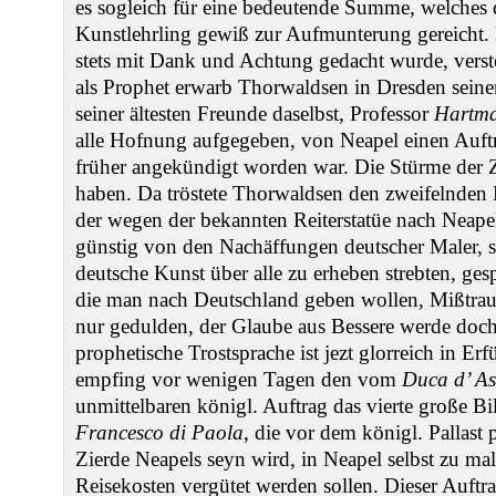
es sogleich für eine bedeutende Summe, welches 
Kunstlehrling gewiß zur Aufmunterung gereicht.
stets mit Dank und Achtung gedacht wurde, verste
als Prophet erwarb Thorwaldsen in Dresden sein
seiner ältesten Freunde daselbst, Professor
Hartm
alle Hofnung aufgegeben, von Neapel einen Auftr
früher angekündigt worden war. Die Stürme der Z
haben. Da tröstete Thorwaldsen den zweifelnden
der wegen der bekannten Reiterstatüe nach Neapel
günstig von den Nachäffungen deutscher Maler, so
deutsche Kunst über alle zu erheben strebten, ge
die man nach Deutschland geben wollen, Mißtrauen 
nur gedulden, der Glaube aus Bessere werde doc
prophetische Trostsprache ist jezt glorreich in E
empfing vor wenigen Tagen den vom
Duca d’ As
unmittelbaren königl. Auftrag das vierte große 
Francesco di Paola
, die vor dem königl. Pallast p
Zierde Neapels seyn wird, in Neapel selbst zu ma
Reisekosten vergütet werden sollen. Dieser Auftrag