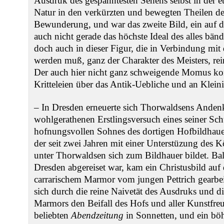
Ausdruk des gespanntesten Sehens selbst in der e
Natur in den verkürzten und bewegten Theilen des 
Bewunderung, und war das zweite Bild, ein auf d
auch nicht gerade das höchste Ideal des alles bän
doch auch in dieser Figur, die in Verbindung mit
werden muß, ganz der Charakter des Meisters, rei
Der auch hier nicht ganz schweigende Momus kon
Kritteleien über das Antik-Uebliche und an Kleini
‒ In Dresden erneuerte sich Thorwaldsens Andenk
wohlgerathenen Erstlingsversuch eines seiner Sch
hofnungsvollen Sohnes des dortigen Hofbildhaue
der seit zwei Jahren mit einer Unterstüzung des
unter Thorwaldsen sich zum Bildhauer bildet. 
Dresden abgereiset war, kam ein Christusbild a
carrarischem Marmor vom jungen Pettrich gearbei
sich durch die reine Naivetät des Ausdruks und d
Marmors den Beifall des Hofs und aller Kunstfre
beliebten
Abendzeitung
in Sonnetten, und ein bö