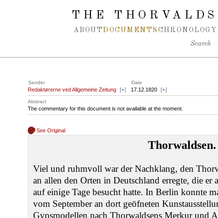
Spring navigation over
THE THORVALDS
ABOUT
DOCUMENTS
CHRONOLOGY
Search
Sender
Date
Redaktørerne ved Allgemeine Zeitung
[
+
]
17.12.1820
[
+
]
Abstract
The commentary for this document is not available at the moment.
See Original
Thorwaldsen.
Viel und ruhmvoll war der Nachklang, den Tho
an allen den Orten in Deutschland erregte, die er
auf einige Tage besucht hatte. In Berlin konnte 
vom September an dort geöfneten Kunstausstellu
Gypsmodellen nach Thorwaldsens Merkur und Amo