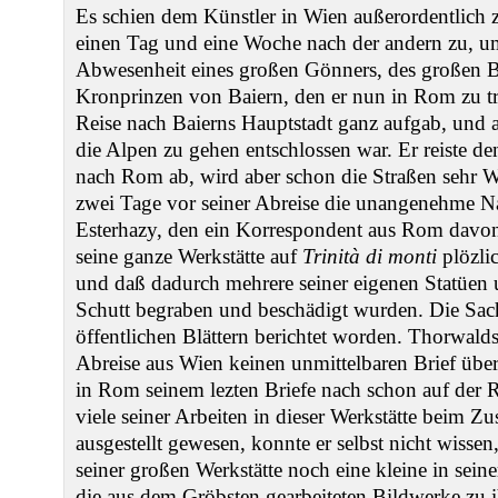
Es schien dem Künstler in Wien außerordentlich 
einen Tag und eine Woche nach der andern zu, um 
Abwesenheit eines großen Gönners, des großen B
Kronprinzen von Baiern, den er nun in Rom zu tr
Reise nach Baierns Hauptstadt ganz aufgab, und
die Alpen zu gehen entschlossen war. Er reiste d
nach Rom ab, wird aber schon die Straßen sehr Win
zwei Tage vor seiner Abreise die unangenehme Na
Esterhazy, den ein Korrespondent aus Rom davon 
seine ganze Werkstätte auf
Trinità di monti
plözli
und daß dadurch mehrere seiner eigenen Statüen 
Schutt begraben und beschädigt wurden. Die Sach
öffentlichen Blättern berichtet worden. Thorwaldse
Abreise aus Wien keinen unmittelbaren Brief über
in Rom seinem lezten Briefe nach schon auf der 
viele seiner Arbeiten in dieser Werkstätte beim 
ausgestellt gewesen, konnte er selbst nicht wissen
seiner großen Werkstätte noch eine kleine in sei
die aus dem Gröbsten gearbeiteten Bildwerke zu i