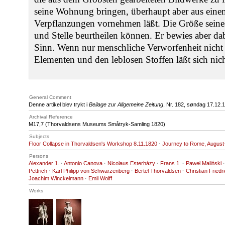
seine Wohnung bringen, überhaupt aber aus einem
Verpflanzungen vornehmen läßt. Die Größe seines 
und Stelle beurtheilen können. Er bewies aber da
Sinn. Wenn nur menschliche Verworfenheit nicht im
Elementen und den leblosen Stoffen läßt sich nic
General Comment
Denne artikel blev trykt i
Beilage zur Allgemeine Zeitung
, Nr. 182, søndag 17.12.
Archival Reference
M17
,7 (Thorvaldsens Museums Småtryk-Samling 1820)
Subjects
Floor Collapse in Thorvaldsen's Workshop 8.11.1820
·
Journey to Rome, Augus
Persons
Alexander 1.
·
Antonio Canova
·
Nicolaus Esterházy
·
Frans 1.
·
Paweł Maliński
·
Pettrich
·
Karl Philipp von Schwarzenberg
·
Bertel Thorvaldsen
·
Christian Friedr
Joachim Winckelmann
·
Emil Wolff
Works