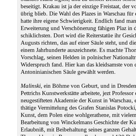
beseitigt. Krakau ist ja der einzige Freistaat, der
übrig blieb. Die Wahl des Plazes in Warschau für
hatte ihre eigene Schwierigkeit. Endlich fand ma
Erweiterung und Verschönerung fähigen Plaz in d
schiklichsten. Dort wird die Reiterstatüe ihr Ges
Augusts richten, das auf einer Säule steht, und di
einem Jahrhunderte auszeichnete. Es machte Tho
Vorschlag, seinen Helden in polnischer Nationaltr
Widerspruch fand. Hier kan das kleidsamste von 
Antoninianischen Säule gewählt werden.
Malinski
, ein Böhme von Geburt, und in Dresden 
Pettrichs Kunstwerkstätte arbeitete, jezt Professor
neugestifteten Akademie der Kunst in Warschau, e
thätige Vermittelung des Grafen Stanislas Potocki
Kunst, dem Polen eine wohlgerathene, mit vielem
Bearbeitung von Winckelmans Geschichte der Kun
Erlaubniß, mit Beibehaltung seines ganzen Gehalts