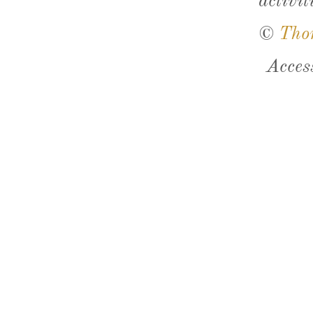
activit
©
Tho
Acces