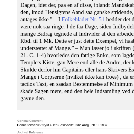
Dagen, idet der, paa en af disse, iblandt Mandskab
den, imod Hensigtens Aand saa ganske stridend
antages ikke.” – I
Folkebladet Nr. 51
hedder det 
være nok saa ringe. I de faa Dage, siden Indbydels
mange Bidrag tegnede af Individer af den arbeide
Rbd. til 1 Mk. Dette er just dette Exempel, vi haab
understøttet af Mange.” – Man læser jo i skriften
21. C. 1-4) hvorledes den fattige Enke, som lagde 
Templets Kiste, gav Mere end alle de Andre, der 
Skulde derfor hin Capitains eller hans Skrivers Ex
Mange i Corpserne (hvilket ikke kan troes) , da er
tactløs Taxt, en saadan Bestemmelse af Minimum f
skade Sagen mere, end den hele Indsamling ved d
gavne den.
General Comment
Denne tekst blev trykt i
Den Frisindede
, 3die Aarg., Nr. 9, 1837.
Archival Reference