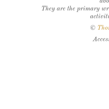
abo
They are the primary wri
activit
©
Tho
Acces