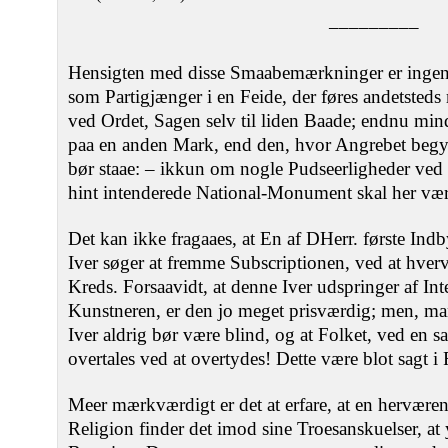
–––––––––
Hensigten med disse Smaabemærkninger er ingenl
som Partigjænger i en Feide, der føres andetste
ved Ordet, Sagen selv til liden Baade; endnu mindr
paa en anden Mark, end den, hvor Angrebet begyn
bør staae: – ikkun om nogle Pudseerligheder ved 
hint intenderede National-Monument skal her vær
Det kan ikke fragaaes, at En af DHerr. første In
Iver søger at fremme Subscriptionen, ved at hverv
Kreds. Forsaavidt, at denne Iver udspringer af Int
Kunstneren, er den jo meget prisværdig; men, ma
Iver aldrig bør være blind, og at Folket, ved en s
overtales ved at overtydes! Dette være blot sagt i
Meer mærkværdigt er det at erfare, at en herværend
Religion finder det imod sine Troesanskuelser, at