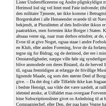
Lister Underofficererne og Andre pligtskyldigst
Herimod lod sig vel Intet med Føie indvende; (t
den militaire Tjeneste, tør ikke komme i Betragtn
Borgerskabet i alle Henseender svarede til sit Nav
bekjendt, at Pluraliteten af dets Individer ikkun 
paatrækkes, men forresten ikke Borger i Staten. K
altsaaa vente sig, naar man derhos erindrer, at de,
Evne til at give Noget, ogsaa staae i andre Forhold
en Klub, eller anden Forening, hvor de da forlæng
tegne sig for Bidrag; og de derimod, der ere i mi
Omstændigheder, næppe ville føle sig synderligen 
blive anmodede om deres Bistand, da de herved li
til, ogsaa fremtidigen at erlægge de frivillige Mu
lignende Maade, og som den største Deel af Borge
give. – Da det dog i alle Tilfælde ikke kan fragaae
i bedste Hensigt, saa vilde det være uædelt, at rai
idetsted ønske, at Udfaldet maa overgaae Forvent
hine Subscriptionslister givet os Anledning til at
Compagniechef, eller Den, der paa hans Vegne har