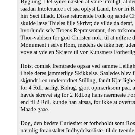
Bygning. Det synes næsten at være utroligt, at d
saadan Intolerance i et saa oplyst Land, hvor fri 
hin Sect tilladt. Disse rettroende Folk og sande C
skulde læse Thieles lille Skrivt; de vilde da deraf, 
hvorlunde selv Troens Repræsentant, den trekron
Thor-valdsen for god Christen nok, til at udføre d
Monument i selve Rom, medens de ikke her, uden 
vove at yde en Skjærv til vor Kunstners Forherlig
Høist comisk fremtræde ogsaa ved samme Leilig
i hele deres jammerlige Skikkelse. Saaledes blev
skjøndt i en underordnet Stilling, fandt Kjærlighe
for 4 Rdl. aarligt Bidrag, gjort opmærksom paa, a
havde skrevet sig for 2 Rdl.og hans nærmeste Fo
end til 2 Rdl. kunde han altsaa, for ikke at overt
Maade gaae.
Dog, den bedste Curiøsitet er forbeholdt som Ro
næmlig foranstaltet Indbydelseslister til de tvend