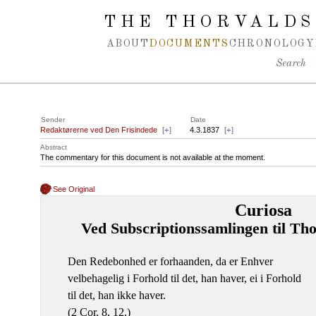
Spring navigation over
THE THORVALDS
ABOUT
DOCUMENTS
CHRONOLOGY
Search
Sender
Date
Redaktørerne ved Den Frisindede
[
+
]
4.3.1837
[
+
]
Abstract
The commentary for this document is not available at the moment.
See Original
Curiosa
Ved Subscriptionssamlingen til T
Den Redebonhed er forhaanden, da er Enhver
velbehagelig i Forhold til det, han haver, ei i Forhold
til det, han ikke haver.
(2 Cor. 8, 12.)