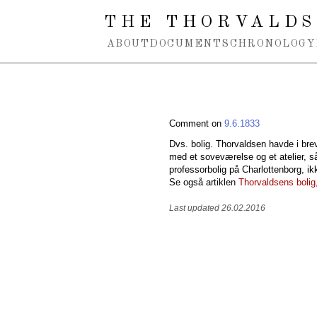
Spring navigation over
THE THORVALDS
ABOUT
DOCUMENTS
CHRONOLOGY
Comment on
9.6.1833
Dvs. bolig. Thorvaldsen havde i bre
med et soveværelse og et atelier, s
professorbolig på Charlottenborg, ik
Se også artiklen
Thorvaldsens boli
Last updated 26.02.2016