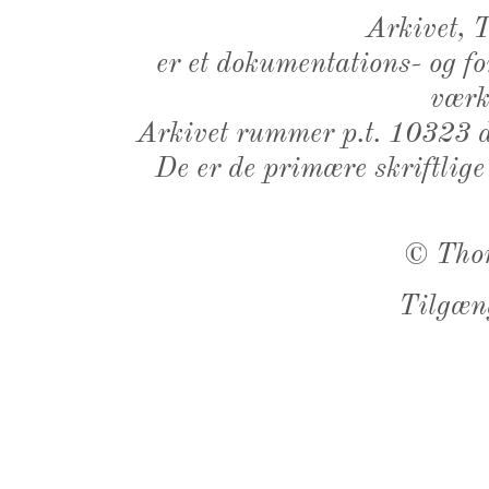
Arkivet,
er et dokumentations- og f
værk,
Arkivet rummer p.t. 10323 d
De er de primære skriftlige
©
Tho
Tilgæn