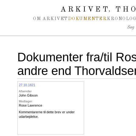
Spring navigation over
ARKIVET
THO
,
OM ARKIVET
DOKUMENTER
KRONOLOG
Søg
Dokumenter fra/til Ros
andre end Thorvaldse
27.10.1821
Afsender
John Gibson
Modtager
Rose Lawrence
Kommentarerne til dette brev er under
udarbejdelse.