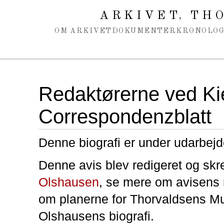
Spring navigation over
ARKIVET
THO
,
OM ARKIVET
DOKUMENTER
KRONOLOG
Redaktørerne ved Ki
Correspondenzblatt
Denne biografi er under udarbejd
Denne avis blev redigeret og skr
Olshausen
, se mere om avisens r
om planerne for Thorvaldsens M
Olshausens biografi.