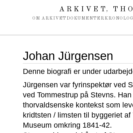
Spring navigation over
ARKIVET
THO
,
OM ARKIVET
DOKUMENTER
KRONOLOG
Johan Jürgensen
Denne biografi er under udarbejd
Jürgensen var fyrinspektør ved S
ved Tommestrup på Stevns. Han 
thorvaldsenske kontekst som lev
kridtsten / limsten til byggeriet 
Museum omkring 1841-42.