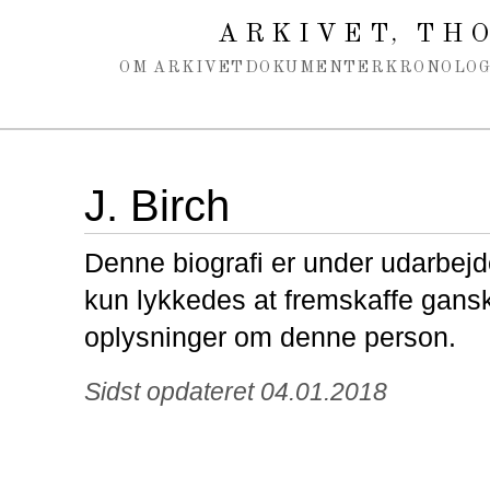
Spring navigation over
ARKIVET
THO
,
OM ARKIVET
DOKUMENTER
KRONOLOG
J. Birch
Denne biografi er under udarbejde
kun lykkedes at fremskaffe gans
oplysninger om denne person.
Sidst opdateret 04.01.2018