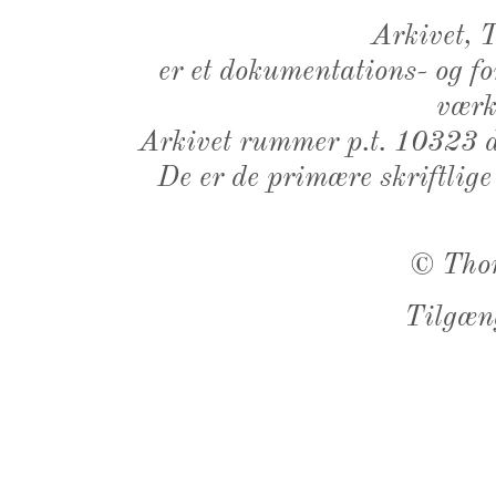
Arkivet,
er et dokumentations- og f
værk,
Arkivet rummer p.t. 10323 d
De er de primære skriftlige
©
Tho
Tilgæn