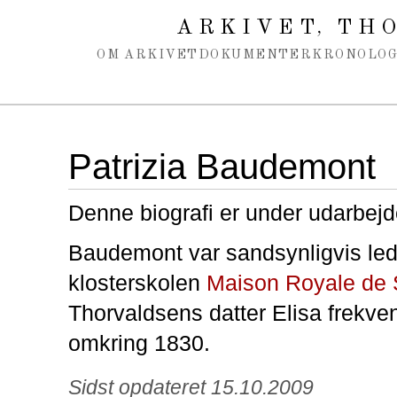
Spring navigation over
ARKIVET
THO
,
OM ARKIVET
DOKUMENTER
KRONOLOG
Patrizia Baudemont
Denne biografi er under udarbejd
Baudemont var sandsynligvis led
klosterskolen
Maison Royale de 
Thorvaldsens datter Elisa frekve
omkring 1830.
Sidst opdateret 15.10.2009