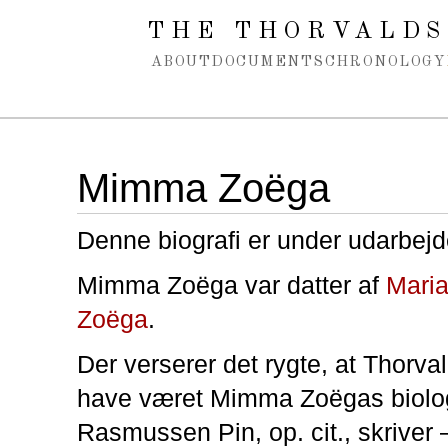
Spring navigation over
THE THORVALDS
ABOUT
DOCUMENTS
CHRONOLOGY
Mimma Zoëga
Denne biografi er under udarbejd
Mimma Zoëga var datter af
Mari
Zoëga
.
Der verserer det rygte, at Thorva
have været Mimma Zoëgas biolog
Rasmussen Pin, op. cit., skriver