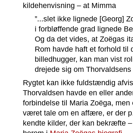
kildehenvisning – at Mimma
”...slet ikke lignede [Georg]
i forbløffende grad lignede B
Og da det vides, at Zoëgas it
Rom havde haft et forhold til
billedhugger, kan man vist rol
drejede sig om Thorvaldsens b
Rygtet kan ikke fuldstændig afvi
Thorvaldsen havde en eller ande
forbindelse til Maria Zoëga, men
været tale om en affære, er der p.
kendte kilder, der kan bekræfte 
herom i
Maria Zoëgas biografi
.