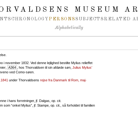
ORVALDSENS MUSEUM A
NTS
CHRONOLOGY
PERSONS
SUBJECTS
RELATED A
Alphabetically
else.
 i november 1832. Ved denne lejlighed bestilte Mylius relieffet
nier
,
A364
, hos Thorvaldsen til sin afdøde søn,
Julius Mylius’
 i Loveno ved Como-søen.
8.1841
under Thorvaldsens
rejse fra Danmark til Rom, maj-
nne i hans forretninger, jf. Dalgas, op. cit.
 som “onkel Mylius”, jf. Stampe, op. cit., så forholdet til familien