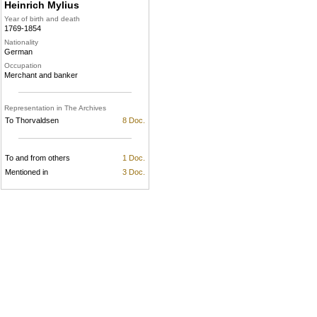
Heinrich Mylius
Year of birth and death
1769-1854
Nationality
German
Occupation
Merchant and banker
Representation in The Archives
To Thorvaldsen
8 Doc.
To and from others
1 Doc.
Mentioned in
3 Doc.