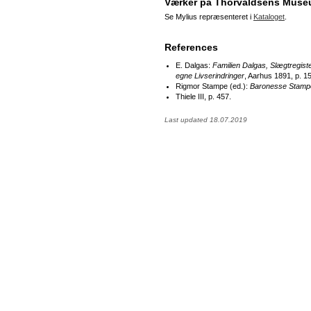
Værker på Thorvaldsens Mus
Se Mylius repræsenteret i
Kataloget
.
References
E. Dalgas:
Familien Dalgas, Slægtregist
egne Livserindringer
, Aarhus 1891, p. 15
Rigmor Stampe (ed.):
Baronesse Stampe
Thiele III, p. 457.
Last updated 18.07.2019