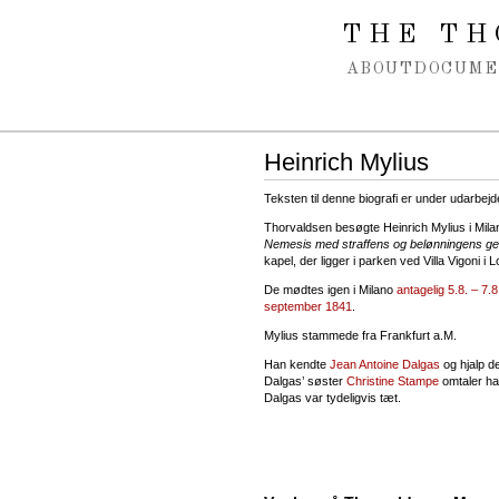
Spring navigation over
THE TH
ABOUT
DOCUME
Heinrich Mylius
Teksten til denne biografi er under udarbejd
Thorvaldsen besøgte Heinrich Mylius i Milano
Nemesis med straffens og belønningens ge
kapel, der ligger i parken ved Villa Vigoni
De mødtes igen i Milano
antagelig 5.8. – 7.
september 1841
.
Mylius stammede fra Frankfurt a.M.
Han kendte
Jean Antoine Dalgas
og hjalp de
Dalgas’ søster
Christine Stampe
omtaler ham
Dalgas var tydeligvis tæt.