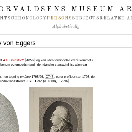
ORVALDSENS MUSEUM A
NTS
CHRONOLOGY
PERSONS
SUBJECTS
RELATED A
Alphabetically
ev von Eggers
af
A.P. Bernstorff
,
A856
, og kan i den forbindelse være kommet i
økonom og embedsmand i den danske statsadministration var
: I en tegning
en face
1795/96,
C747
, og et profilportræt 1795, der
produktionsstikker J.S.L. Halle (o. 1800),
E2296
.