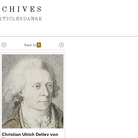
RCHIVES
RTICLES
DANSK
Back to
E
Christian Ulrich Detlev von