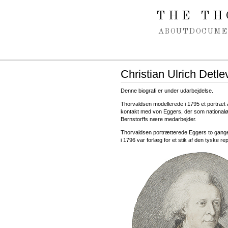
Spring navigation over
THE TH
ABOUT
DOCUME
Christian Ulrich Detl
Denne biografi er under udarbejdelse.
Thorvaldsen modellerede i 1795 et portræt 
kontakt med von Eggers, der som national
Bernstorffs nære medarbejder.
Thorvaldsen portrætterede Eggers to gange
i 1796 var forlæg for et stik af den tyske re