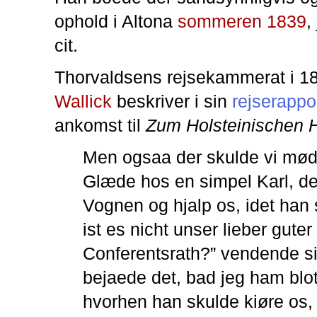
ophold i Altona
sommeren 1839
,
cit.
Thorvaldsens rejsekammerat i 1
Wallick
beskriver i sin
rejserappo
ankomst til
Zum Holsteinischen 
Men ogsaa der skulde vi mød
Glæde hos en simpel Karl, d
Vognen og hjalp os, idet han 
ist es nicht unser lieber guter
Conferentsrath?” vendende sig 
bejaede det, bad jeg ham blo
hvorhen han skulde kiøre os