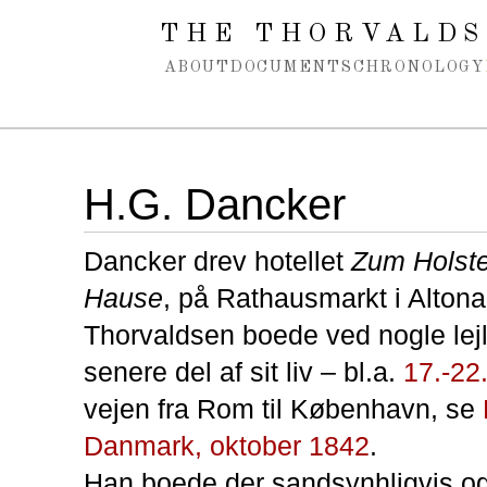
Spring navigation over
THE THORVALDS
ABOUT
DOCUMENTS
CHRONOLOGY
H.G. Dancker
Dancker drev hotellet
Zum Holste
Hause
, på Rathausmarkt i Altona
Thorvaldsen boede ved nogle lejl
senere del af sit liv – bl.a.
17.-22
vejen fra Rom til København, se
Danmark, oktober 1842
.
Han boede der sandsynhligvis og