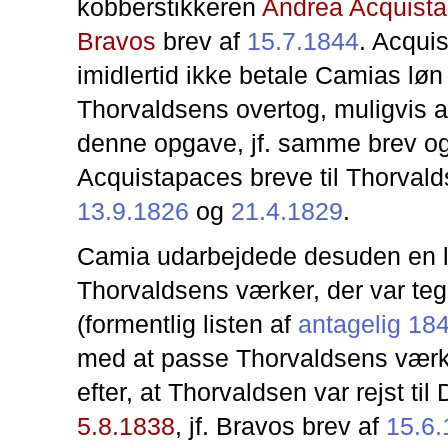
kobberstikkeren
Andrea Acquist
Bravos
brev af
15.7.1844
. Acqui
imidlertid ikke betale Camias løn
Thorvaldsens overtog, muligvis a
denne opgave, jf. samme brev o
Acquistapaces breve til Thorvald
13.9.1826
og
21.4.1829
.
Camia udarbejdede desuden en li
Thorvaldsens værker, der var teg
(formentlig listen af
antagelig 18
med at passe Thorvaldsens værk
efter, at Thorvaldsen var rejst ti
5.8.1838
, jf. Bravos brev af
15.6