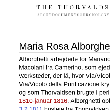
Spring navigation over
THE THORVALDS
ABOUT
DOCUMENTS
CHRONOLOGY
Maria Rosa Alborghet
Alborghetti arbejdede for Marian
Macolani fra Camerino, som ejed
værksteder, der lå, hvor Via/Vic
Via/Vicolo della Purificazione kr
og som Thorvaldsen brugte i pe
1810-januar 1816
. Alborghetti 
3.2.1811
husleje fra Thorvaldsen