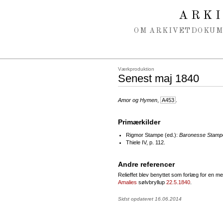
Spring navigation over
ARK
OM ARKIVET
DOKU
Værkproduktion
Senest maj 1840
Amor og Hymen
,
A453
.
Primærkilder
Rigmor Stampe (ed.):
Baronesse Stampe
Thiele IV, p. 112.
Andre referencer
Relieffet blev benyttet som forlæg for en me
Amalies
sølvbryllup
22.5.1840
.
Sidst opdateret 16.06.2014