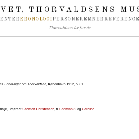
IVET
THORVALDSENS MU
,
MENTER
KRONOLOGI
PERSONER
EMNER
REFERENCE
Thorvaldsen år for år
s Erindringer om Thorvaldsen
, København 1912, p. 61.
dalje, udført af
Christen Christensen
, til
Christian 8.
og
Caroline