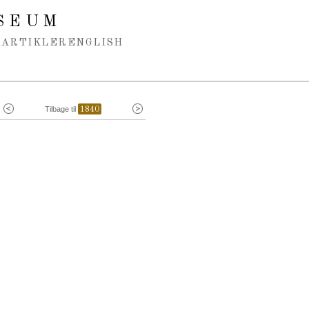
SEUM
ARTIKLER
ENGLISH
Tilbage til
1840