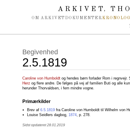
Spring navigation over
ARKIVET
THO
,
OM ARKIVET
DOKUMENTER
KRONOLOG
Begivenhed
2.5.1819
Caroline von Humboldt
og hendes børn forlader Rom i regnvejr. 
Herz
og flere andre. De følges på vej af familien Buti og alle ku
herunder Thorvaldsen, i fem mindre vogne.
Primærkilder
Brev af
6.5.1819
fra Caroline von Humboldt til Wilhelm von H
Louise Seidlers dagbog,
1874
, p. 278.
Sidst opdateret 28.01.2019