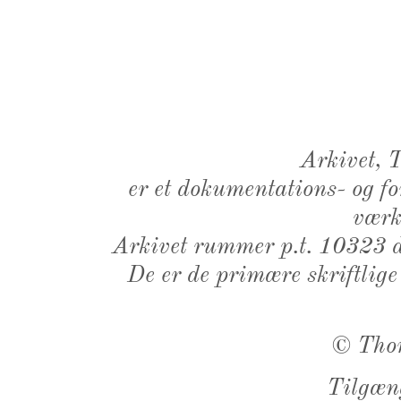
Arkivet,
er et dokumentations- og f
værk,
Arkivet rummer p.t. 10323 d
De er de primære skriftlige
©
Tho
Tilgæn