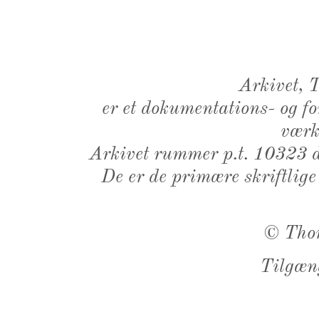
Arkivet,
er et dokumentations- og f
værk,
Arkivet rummer p.t. 10323 d
De er de primære skriftlige
©
Tho
Tilgæn