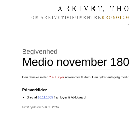
Spring navigation over
ARKIVET
THO
,
OM ARKIVET
DOKUMENTER
KRONOLOG
Begivenhed
Medio november 18
Den danske maler
C.F. Høyer
ankommer til Rom. Han flytter antagelig med 
Primærkilder
Brev af
16.11.1805
fra Høyer til Abildgaard.
Sidst opdateret 30.03.2016