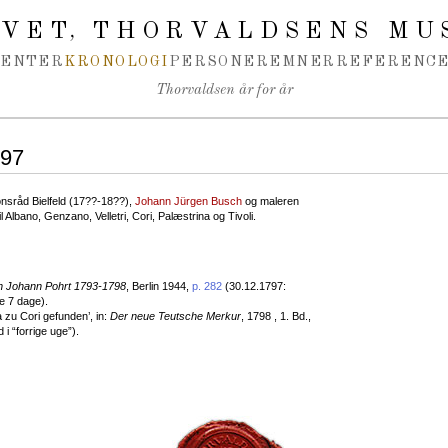
IVET
THORVALDSENS MU
,
MENTER
KRONOLOGI
PERSONER
EMNER
REFERENCE
Thorvaldsen år for år
797
ionsråd Bielfeld (17??-18??),
Johann Jürgen Busch
og maleren
 Albano, Genzano, Velletri, Cori, Palæstrina og Tivoli.
n Johann Pohrt 1793-1798
, Berlin 1944,
p. 282
(30.12.1797:
de 7 dage).
 zu Cori gefunden’, in:
Der neue Teutsche Merkur
, 1798 , 1. Bd.,
i “forrige uge”).