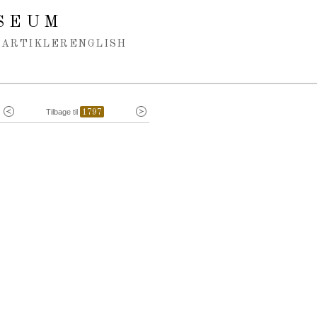
SEUM
ARTIKLER
ENGLISH
Tilbage til
1797