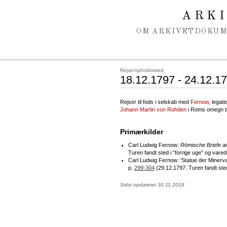
Spring navigation over
ARK
OM ARKIVET
DOKU
Rejse/opholdssted
18.12.1797 - 24.12.1
Rejser til fods i selskab med
Fernow
, legat
Johann Martin von Rohden
i Roms omegn til
Primærkilder
Carl Ludwig Fernow:
Römische Briefe a
Turen fandt sted i “forrige uge” og vare
Carl Ludwig Fernow: ‘Statue der Minerva
p.
299-304
(29.12.1797: Turen fandt sted 
Sidst opdateret 30.11.2018