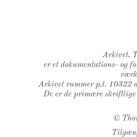
Arkivet,
er et dokumentations- og f
værk,
Arkivet rummer p.t. 10322 d
De er de primære skriftlige
©
Tho
Tilgæn