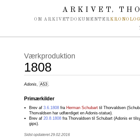
Spring navigation over
ARKIVET
THO
,
OM ARKIVET
DOKUMENTER
KRONOLOG
Værkproduktion
1808
Adonis
,
A53
.
Primærkilder
Brev af
3.6.1808
fra
Herman Schubart
til Thorvaldsen (Schubar
Thorvaldsen har udfærdiget en Adonis-statue).
Brev af
20.8.1808
fra Thorvaldsen til Schubart (Adonis er til
gips).
Sidst opdateret 29.02.2016