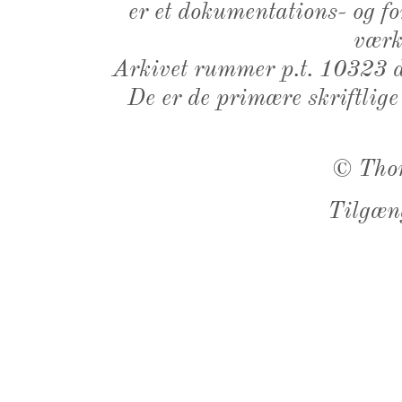
er et dokumentations- og f
værk,
Arkivet rummer p.t. 10323 d
De er de primære skriftlige
©
Tho
Tilgæn