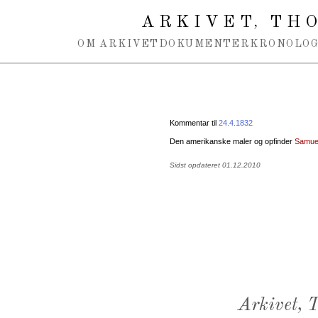
Spring navigation over
ARKIVET
THO
,
OM ARKIVET
DOKUMENTER
KRONOLOG
Kommentar til
24.4.1832
Den amerikanske maler og opfinder
Samuel
Sidst opdateret 01.12.2010
Arkivet,