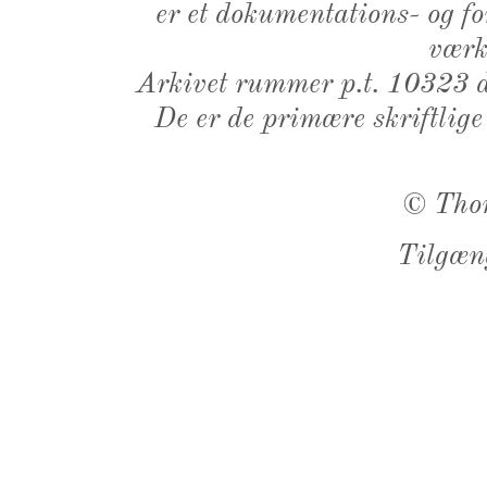
er et dokumentations- og f
værk,
Arkivet rummer p.t. 10323 d
De er de primære skriftlige
©
Tho
Tilgæn