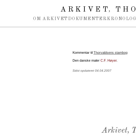
Spring navigation over
ARKIVET
THO
,
OM ARKIVET
DOKUMENTER
KRONOLOG
Kommentar til
Thorvaldsens stambog
Den danske maler
C.F. Høyer
.
Sidst opdateret 04.04.2007
Arkivet,