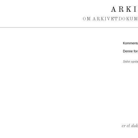
Spring navigation over
ARK
OM ARKIVET
DOKU
Kommentar
Denne for
Sidst opd
er et do