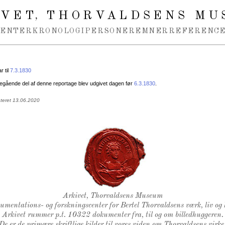
IVET
THORVALDSENS MU
,
MENTER
KRONOLOGI
PERSONER
EMNER
REFERENCE
 til
7.3.1830
egående del af denne reportage blev udgivet dagen før
6.3.1830
.
ateret 13.06.2020
Thorvaldsens Segl
Arkivet, Thorvaldsens Museum
kumentations- og forskningscenter for Bertel Thorvaldsens værk, liv og 
Arkivet rummer p.t. 10322 dokumenter fra, til og om billedhuggeren.
De er de primære skriftlige kilder til vores viden om Thorvaldsens virke