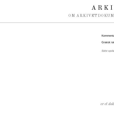
Spring navigation over
ARK
OM ARKIVET
DOKU
Kommentar
Græsk rød
Sidst opd
er et do