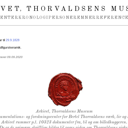
IVET
THORVALDSENS MU
,
MENTER
KRONOLOGI
PERSONER
EMNER
REFERENCE
 til
29.9.1828
figurskeramik.
ateret 09.09.2020
Thorvaldsens Segl
Arkivet, Thorvaldsens Museum
kumentations- og forskningscenter for Bertel Thorvaldsens værk, liv og 
Arkivet rummer p.t. 10323 dokumenter fra, til og om billedhuggeren.
De er de primære skriftlige kilder til vores viden om Thorvaldsens virke