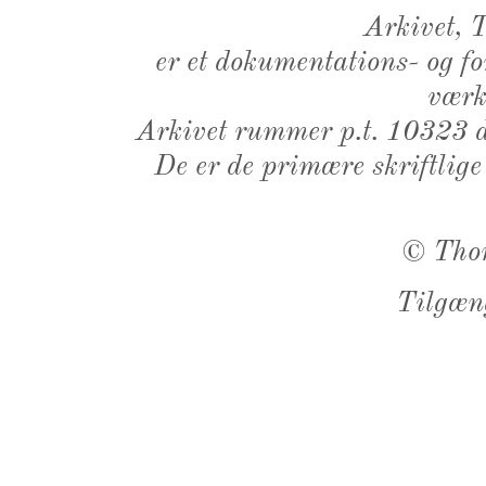
Arkivet,
er et dokumentations- og f
værk,
Arkivet rummer p.t. 10323 d
De er de primære skriftlige
©
Tho
Tilgæn