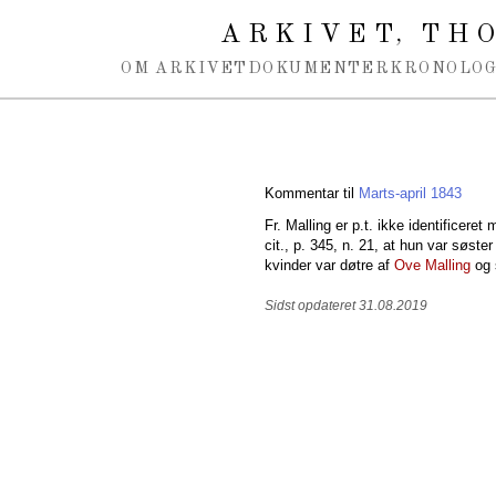
Spring navigation over
ARKIVET
THO
,
OM ARKIVET
DOKUMENTER
KRONOLOG
Kommentar til
Marts-april 1843
Fr. Malling er p.t. ikke identificer
cit., p. 345, n. 21, at hun var søst
kvinder var døtre af
Ove Malling
og 
Sidst opdateret 31.08.2019