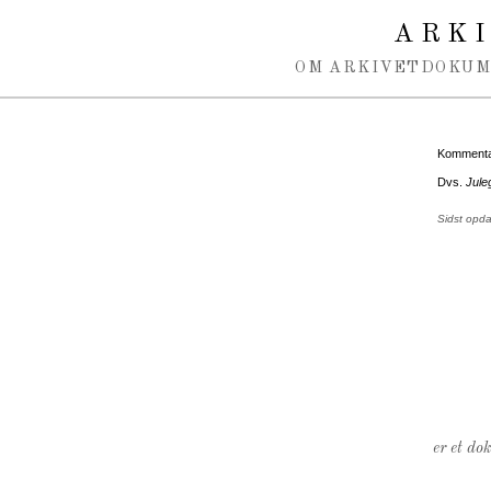
Spring navigation over
ARK
OM ARKIVET
DOKU
Kommentar
Dvs.
Jule
Sidst opd
er et do