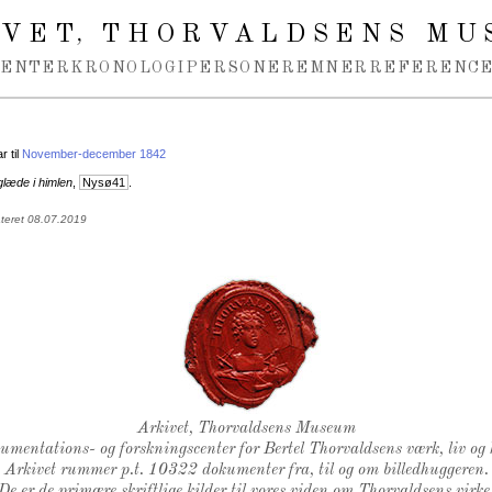
IVET
THORVALDSENS MU
,
MENTER
KRONOLOGI
PERSONER
EMNER
REFERENCE
 til
November-december 1842
glæde i himlen
,
Nysø41
.
ateret 08.07.2019
Thorvaldsens Segl
Arkivet, Thorvaldsens Museum
kumentations- og forskningscenter for Bertel Thorvaldsens værk, liv og 
Arkivet rummer p.t. 10322 dokumenter fra, til og om billedhuggeren.
De er de primære skriftlige kilder til vores viden om Thorvaldsens virke