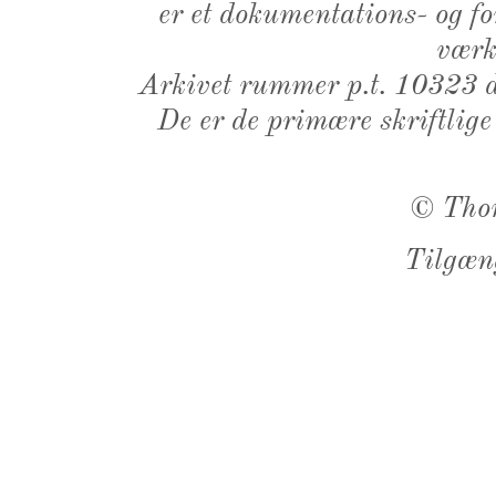
er et dokumentations- og f
værk,
Arkivet rummer p.t. 10323 d
De er de primære skriftlige
©
Tho
Tilgæn