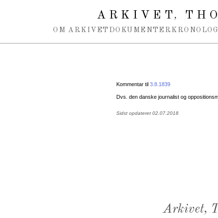
Spring navigation over
ARKIVET
THO
,
OM ARKIVET
DOKUMENTER
KRONOLOG
Kommentar til
3.8.1839
Dvs. den danske journalist og opposition
Sidst opdateret 02.07.2018
Arkivet,