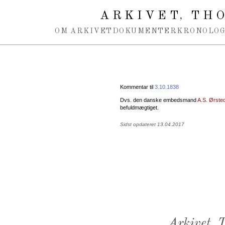
Spring navigation over
ARKIVET
THO
,
OM ARKIVET
DOKUMENTER
KRONOLOG
Kommentar til
3.10.1838
Dvs. den danske embedsmand
A.S. Ørste
befuldmægtiget.
Sidst opdateret 13.04.2017
Arkivet,