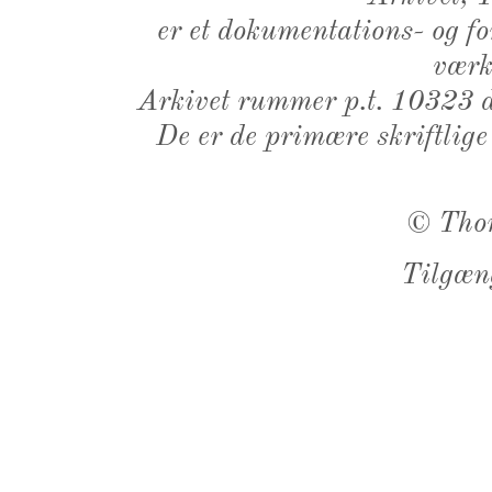
er et dokumentations- og f
værk,
Arkivet rummer p.t. 10323 d
De er de primære skriftlige
©
Tho
Tilgæn