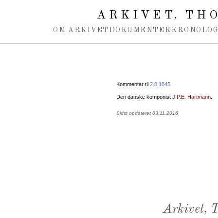
Spring navigation over
ARKIVET
THO
,
OM ARKIVET
DOKUMENTER
KRONOLOG
Kommentar til
2.8.1845
Den danske komponist
J.P.E. Hartmann
.
Sidst opdateret 03.11.2016
Arkivet,