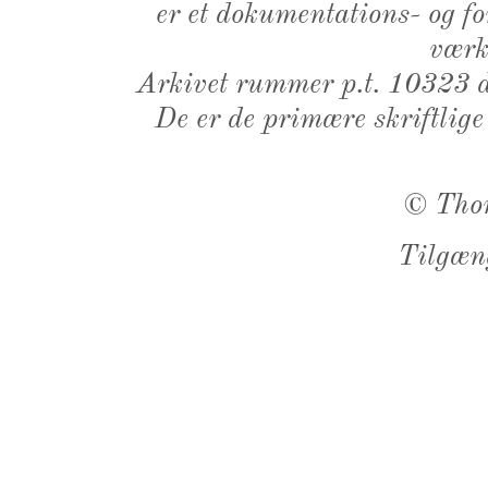
er et dokumentations- og f
værk,
Arkivet rummer p.t. 10323 d
De er de primære skriftlige
©
Tho
Tilgæn