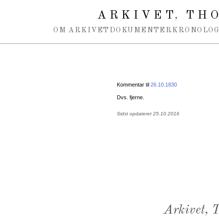
Spring navigation over
ARKIVET
THO
,
OM ARKIVET
DOKUMENTER
KRONOLOG
Kommentar til
26.10.1830
Dvs. fjerne.
Sidst opdateret 25.10.2016
Arkivet,