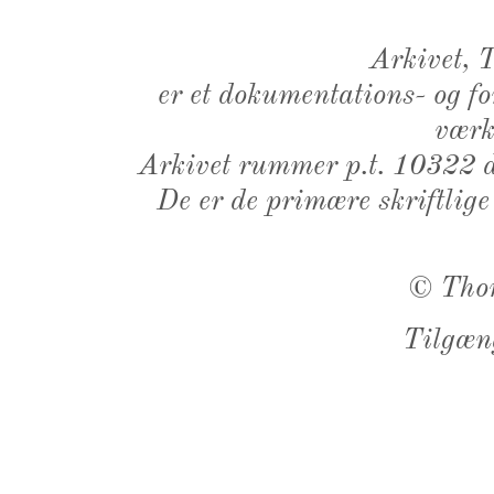
Arkivet,
er et dokumentations- og f
værk,
Arkivet rummer p.t. 10322 d
De er de primære skriftlige
©
Tho
Tilgæn