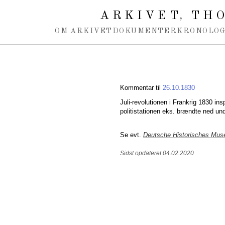
Spring navigation over
ARKIVET
THO
,
OM ARKIVET
DOKUMENTER
KRONOLOG
Kommentar til
26.10.1830
Juli-revolutionen i Frankrig 1830 in
politistationen eks. brændte ned un
Se evt.
Deutsche Historisches Mu
Sidst opdateret 04.02.2020