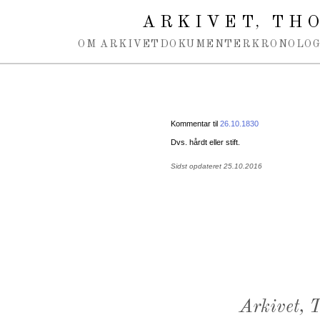
Spring navigation over
ARKIVET
THO
,
OM ARKIVET
DOKUMENTER
KRONOLOG
Kommentar til
26.10.1830
Dvs. hårdt eller stift.
Sidst opdateret 25.10.2016
Arkivet,