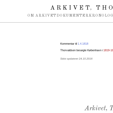
Spring navigation over
ARKIVET
THO
,
OM ARKIVET
DOKUMENTER
KRONOLOG
Kommentar til
1.4.1818
Thorvaldsen besøgte København i
1819-1
Sidst opdateret 24.10.2016
Arkivet,