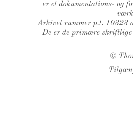
er et dokumentations- og f
værk,
Arkivet rummer p.t. 10323 d
De er de primære skriftlige
©
Tho
Tilgæn