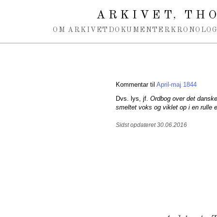
Spring navigation over
ARKIVET
THO
,
OM ARKIVET
DOKUMENTER
KRONOLOG
Kommentar til
April-maj 1844
Dvs. lys, jf.
Ordbog over det dansk
smeltet voks og viklet op i en rulle e
Sidst opdateret 30.06.2016