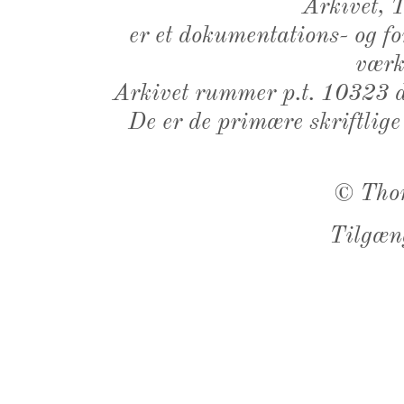
Arkivet,
er et dokumentations- og f
værk,
Arkivet rummer p.t. 10323 d
De er de primære skriftlige
©
Tho
Tilgæn