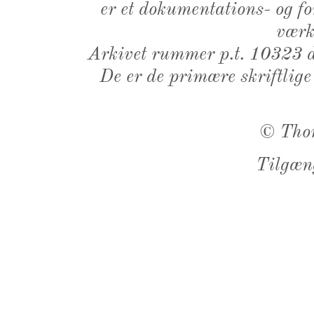
er et dokumentations- og f
værk,
Arkivet rummer p.t. 10323 d
De er de primære skriftlige
©
Tho
Tilgæn