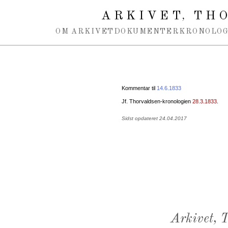
Spring navigation over
ARKIVET
THO
,
OM ARKIVET
DOKUMENTER
KRONOLOG
Kommentar til
14.6.1833
Jf. Thorvaldsen-kronologien
28.3.1833
.
Sidst opdateret 24.04.2017
Arkivet,