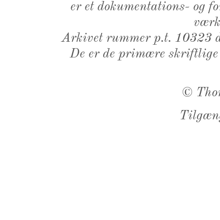
er et dokumentations- og f
værk,
Arkivet rummer p.t. 10323 d
De er de primære skriftlige
©
Tho
Tilgæn