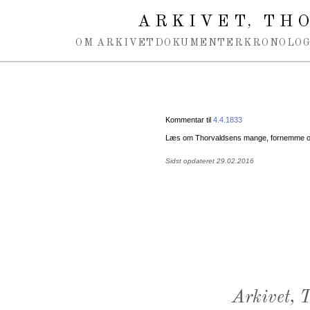
Spring navigation over
ARKIVET
THO
,
OM ARKIVET
DOKUMENTER
KRONOLOG
Kommentar til
4.4.1833
Læs om Thorvaldsens mange, fornemme or
Sidst opdateret 29.02.2016
Arkivet,