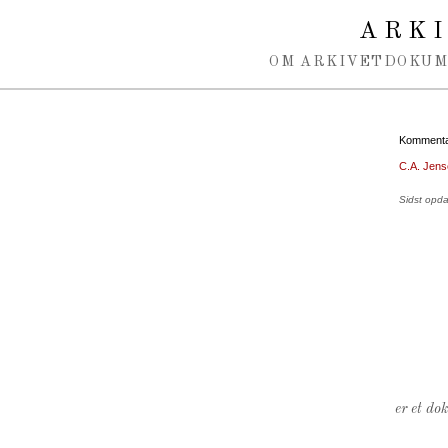
Spring navigation over
ARK
OM ARKIVET
DOKU
Kommentar
C.A. Jen
Sidst opd
er et do