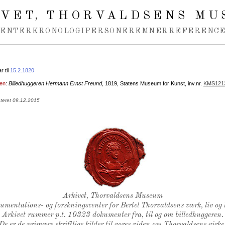
IVET
THORVALDSENS MU
,
MENTER
KRONOLOGI
PERSONER
EMNER
REFERENCE
 til
15.2.1820
sen
:
Billedhuggeren Hermann Ernst Freund
, 1819, Statens Museum for Kunst, inv.nr.
KMS121
ateret 09.12.2015
Thorvaldsens Segl
Arkivet, Thorvaldsens Museum
kumentations- og forskningscenter for Bertel Thorvaldsens værk, liv og 
Arkivet rummer p.t. 10323 dokumenter fra, til og om billedhuggeren.
De er de primære skriftlige kilder til vores viden om Thorvaldsens virke