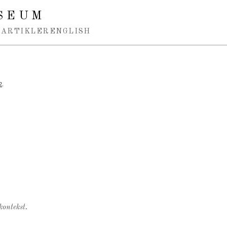
SEUM
ARTIKLER
ENGLISH
2
.
kontekst.
.