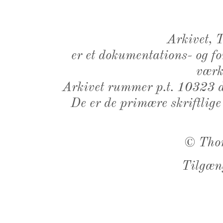
Arkivet,
er et dokumentations- og f
værk,
Arkivet rummer p.t. 10323 d
De er de primære skriftlige
©
Tho
Tilgæn