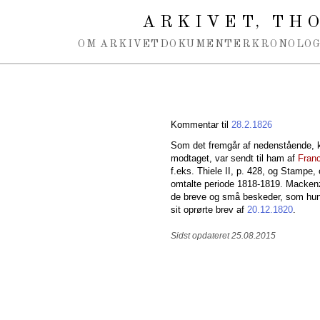
Spring navigation over
ARKIVET
THO
,
OM ARKIVET
DOKUMENTER
KRONOLOG
Kommentar til
28.2.1826
Som det fremgår af nedenstående, ka
modtaget, var sendt til ham af
Fran
f.eks. Thiele II, p. 428, og Stampe, 
omtalte periode 1818-1819. Mackenzi
de breve og små beskeder, som hun 
sit oprørte brev af
20.12.1820
.
Sidst opdateret 25.08.2015