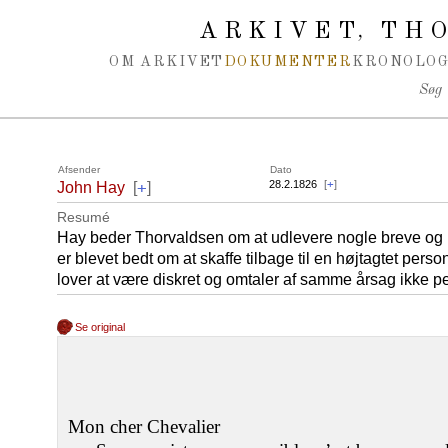
Spring navigation over
ARKIVET
THO
,
OM ARKIVET
DOKUMENTER
KRONOLOG
Søg
Afsender
Dato
+
28.2.1826
[
+
]
John Hay
[
]
Resumé
Hay beder Thorvaldsen om at udlevere nogle breve og 
er blevet bedt om at skaffe tilbage til en højtagtet per
lover at være diskret og omtaler af samme årsag ikke 
Se original
Mon cher Chevalier