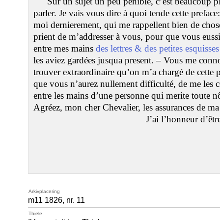
Sur un sujet un peu penible, c’est beaucoup pl
parler. Je vais vous dire à quoi tende cette preface
moi dernierement, qui me rappellent bien de choses
prient de m’addresser à vous, pour que vous eussie
entre mes mains
des lettres & des petites esquiss
les aviez gardées jusqua present. – Vous me conno
trouver extraordinaire qu’on m’a chargé de cette 
que vous n’aurez nullement difficulté, de me les ce
entre les mains d’une personne qui merite toute n
Agréez, mon cher Chevalier, les assurances de ma
J’ai l’honneur d’êtr
Arkivplacering
m11 1826, nr. 11
Thiele