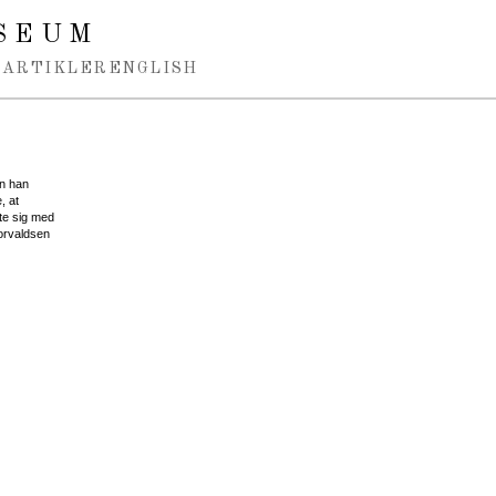
SEUM
ARTIKLER
ENGLISH
n han
, at
fte sig med
horvaldsen