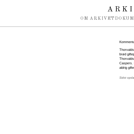
Spring navigation over
ARK
OM ARKIVET
DOKU
Kommentar
Thorvald
brød gift
Thorvaldse
Caspers. H
aldrig gift
Sidst opd