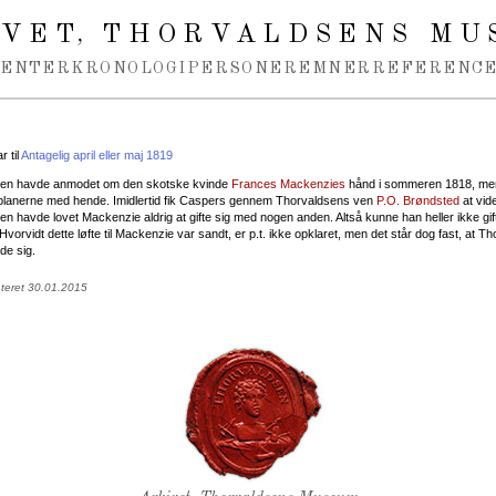
IVET
THORVALDSENS MU
,
MENTER
KRONOLOGI
PERSONER
EMNER
REFERENCE
 til
Antagelig april eller maj 1819
sen havde anmodet om den skotske kvinde
Frances Mackenzies
hånd i sommeren 1818, me
eplanerne med hende. Imidlertid fik Caspers gennem Thorvaldsens ven
P.O. Brøndsted
at vide
n havde lovet Mackenzie aldrig at gifte sig med nogen anden. Altså kunne han heller ikke gi
vorvidt dette løfte til Mackenzie var sandt, er p.t. ikke opklaret, men det står dog fast, at T
ede sig.
ateret 30.01.2015
Thorvaldsens Segl