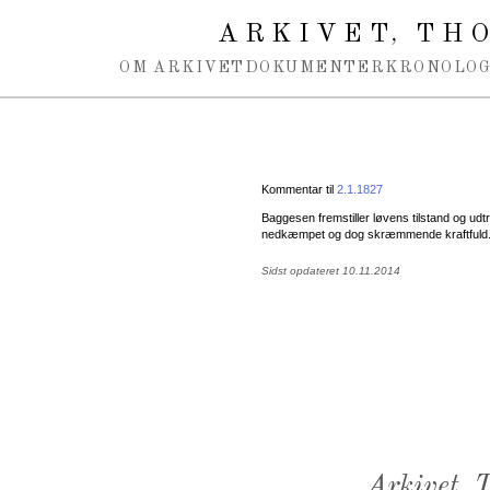
Spring navigation over
ARKIVET
THO
,
OM ARKIVET
DOKUMENTER
KRONOLOG
Kommentar til
2.1.1827
Baggesen fremstiller løvens tilstand og ud
nedkæmpet og dog skræmmende kraftfuld
Sidst opdateret 10.11.2014
Arkivet,