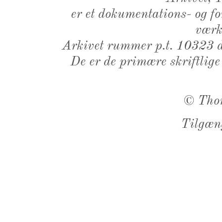
er et dokumentations- og f
værk,
Arkivet rummer p.t. 10323 d
De er de primære skriftlige
©
Tho
Tilgæn