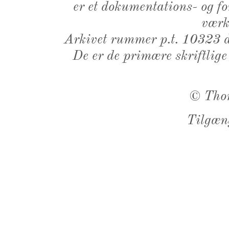
er et dokumentations- og f
værk,
Arkivet rummer p.t. 10323 d
De er de primære skriftlige
©
Tho
Tilgæn