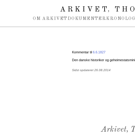
Spring navigation over
ARKIVET
THO
,
OM ARKIVET
DOKUMENTER
KRONOLOG
Kommentar til
6.6.1827
Den danske historiker og geheimestatsmin
Sidst opdateret 26.08.2014
Arkivet,