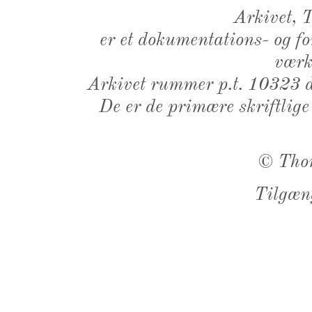
Arkivet,
er et dokumentations- og f
værk,
Arkivet rummer p.t. 10323 d
De er de primære skriftlige
©
Tho
Tilgæn