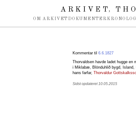
Spring navigation over
ARKIVET
THO
,
OM ARKIVET
DOKUMENTER
KRONOLOG
Kommentar til
6.6.1827
Thorvaldsen havde ladet hugge en 
i Miklabæ, Blönduhlið bygd, Island,
hans farfar,
Thorvaldur Gottskalkss
Sidst opdateret 10.05.2015