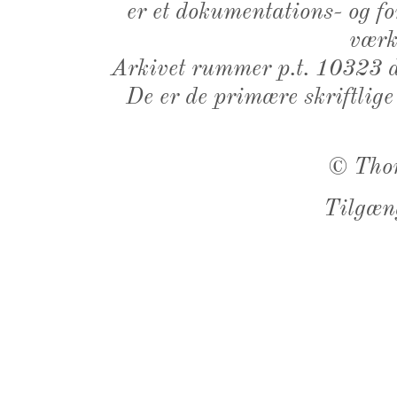
er et dokumentations- og f
værk,
Arkivet rummer p.t. 10323 d
De er de primære skriftlige
©
Tho
Tilgæn