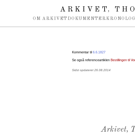
Spring navigation over
ARKIVET
THO
,
OM ARKIVET
DOKUMENTER
KRONOLOG
Kommentar til
6.6.1827
Se også referenceartiklen
Bestillingen til V
Sidst opdateret 26.08.2014
Arkivet,