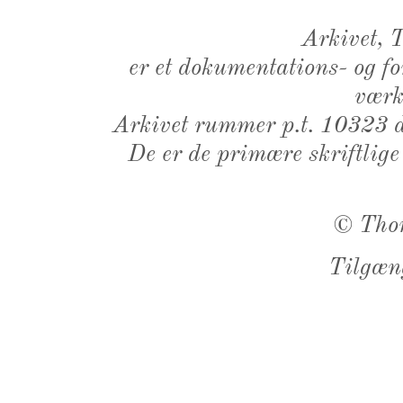
Arkivet,
er et dokumentations- og f
værk,
Arkivet rummer p.t. 10323 d
De er de primære skriftlige
©
Tho
Tilgæn