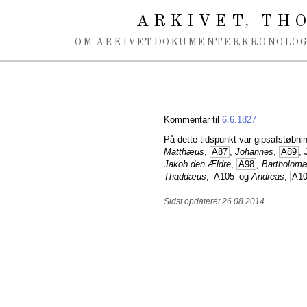
Spring navigation over
ARKIVET
THO
,
OM ARKIVET
DOKUMENTER
KRONOLOG
Kommentar til
6.6.1827
På dette tidspunkt var gipsafstøbni
Matthæus
,
A87
,
Johannes
,
A89
,
Jakob den Ældre
,
A98
,
Bartholom
Thaddæus
,
A105
og
Andreas
,
A1
Sidst opdateret 26.08.2014