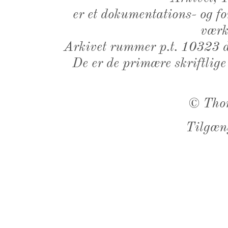
er et dokumentations- og f
værk,
Arkivet rummer p.t. 10323 d
De er de primære skriftlige
©
Tho
Tilgæn