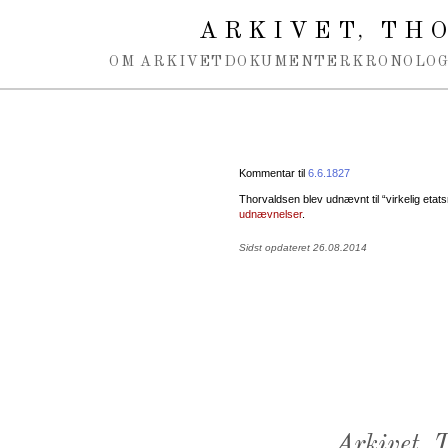
Spring navigation over
ARKIVET
THO
,
OM ARKIVET
DOKUMENTER
KRONOLOG
Kommentar til
6.6.1827
Thorvaldsen blev udnævnt til “virkelig etat
udnævnelser
.
Sidst opdateret 26.08.2014
Arkivet,