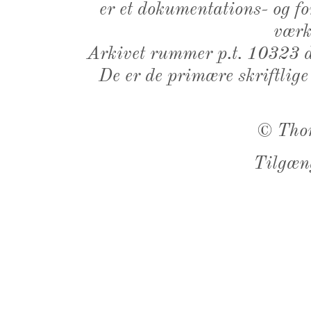
er et dokumentations- og f
værk,
Arkivet rummer p.t. 10323 d
De er de primære skriftlige
©
Tho
Tilgæn