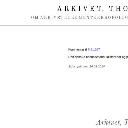
Spring navigation over
ARKIVET
THO
,
OM ARKIVET
DOKUMENTER
KRONOLOG
Kommentar til
6.6.1827
Den danske handelsmand, skibsreder og po
Sidst opdateret 26.08.2014
Arkivet,