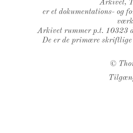
Arkivet,
er et dokumentations- og f
værk,
Arkivet rummer p.t. 10323 d
De er de primære skriftlige
©
Tho
Tilgæn