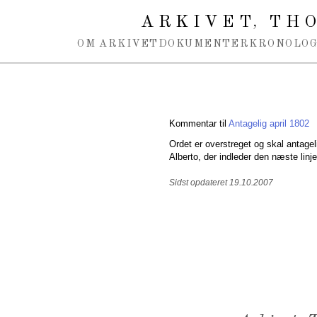
Spring navigation over
ARKIVET
THO
,
OM ARKIVET
DOKUMENTER
KRONOLOG
Kommentar til
Antagelig april 1802
Ordet er overstreget og skal antagel
Alberto, der indleder den næste linj
Sidst opdateret 19.10.2007