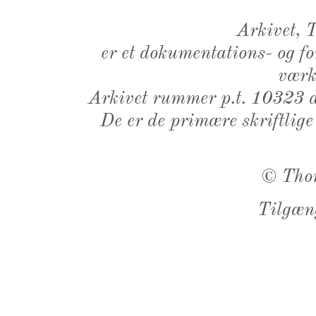
Arkivet,
er et dokumentations- og f
værk,
Arkivet rummer p.t. 10323 d
De er de primære skriftlige
©
Tho
Tilgæn