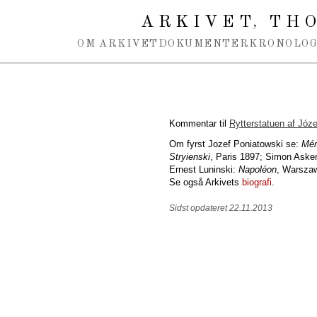
Spring navigation over
ARKIVET
THO
,
OM ARKIVET
DOKUMENTER
KRONOLOG
Kommentar til
Rytterstatuen af Józ
Om fyrst Jozef Poniatowski se:
Mém
Stryienski
, Paris 1897; Simon Ask
Ernest Luninski:
Napoléon
, Warszaw
Se også Arkivets
biografi
.
Sidst opdateret 22.11.2013