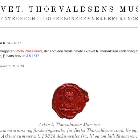
IVET
THORVALDSENS MU
,
MENTER
KRONOLOGI
PERSONER
EMNER
REFERENCE
 til
14.7.1817
edhuggeren
Paolo Prossalendi
, der som den første havde skrevet til Thorvaldsen i anledning a
en, jf. hans brev af
3.5.1817
.
teret 05.11.2013
Thorvaldsens Segl
Arkivet, Thorvaldsens Museum
kumentations- og forskningscenter for Bertel Thorvaldsens værk, liv og 
Arkivet rummer p.t. 10323 dokumenter fra, til og om billedhuggeren.