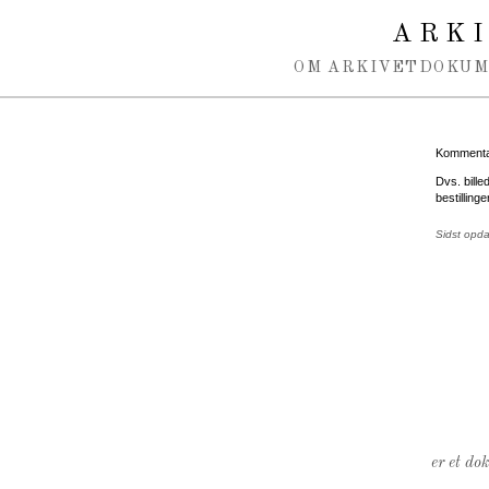
Spring navigation over
ARK
OM ARKIVET
DOKU
Kommentar
Dvs. bill
bestilling
Sidst opda
er et do